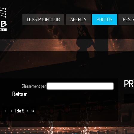
LE KRIPTON CLUB
AGENDA
PHOTOS
REST
PR
Classement par
Par défaut
Retour
«
‹
›
»
1
de
5