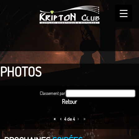
▼
PHOTOS
▼
▼
Classement par
Par défaut
Retour
«
‹
›
»
4
de
4