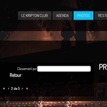
LE KRIPTON CLUB
AGENDA
PHOTOS
REST
PR
Classement par
Par défaut
Retour
«
‹
›
»
2
de
5