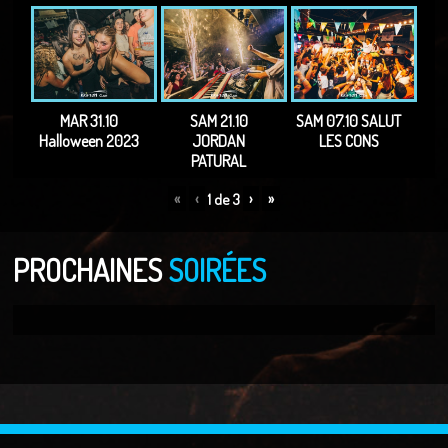
MAR 31.10
SAM 21.10
SAM 07.10 SALUT
Halloween 2023
JORDAN
LES CONS
PATURAL
«
‹
›
»
1
de
3
PROCHAINES
SOIRÉES