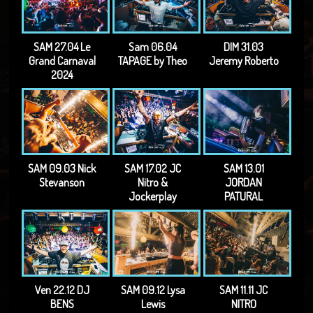
SAM 27.04 Le
Sam 06.04
DIM 31.03
Grand Carnaval
TAPAGE by Theo
Jeremy Roberto
2024
SAM 09.03 Nick
SAM 17.02 JC
SAM 13.01
Stevanson
Nitro &
JORDAN
Jockerplay
PATURAL
Ven 22.12 DJ
SAM 09.12 Lysa
SAM 11.11 JC
BENS
Lewis
NITRO