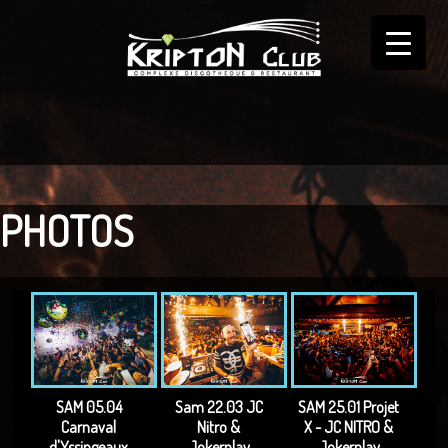
▼
PHOTOS
▼
▼
SAM 05.04
Sam 22.03 JC
SAM 25.01 Projet
Carnaval
Nitro &
X - JC NITRO &
d'Yssingeaux
Jokerplay
Jokerplay