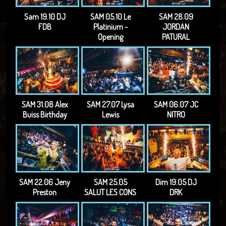
Sam 19.10 DJ
SAM 05.10 Le
SAM 28.09
FDB
Platinium -
JORDAN
Opening
PATURAL
SAM 31.08 Alex
SAM 27.07 Lysa
SAM 06.07 JC
Buiss Birthday
Lewis
NITRO
SAM 22.06 Jeny
SAM 25.05
Dim 19.05 DJ
Preston
SALUT LES CONS
DRK