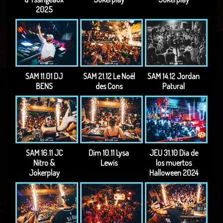
2025
SAM 11.01 DJ
SAM 21.12 Le Noël
SAM 14.12 Jordan
BENS
des Cons
Patural
SAM 16.11 JC
Dim 10.11 Lysa
JEU 31.10 Dia de
Nitro &
Lewis
los muertos
Jokerplay
Halloween 2024